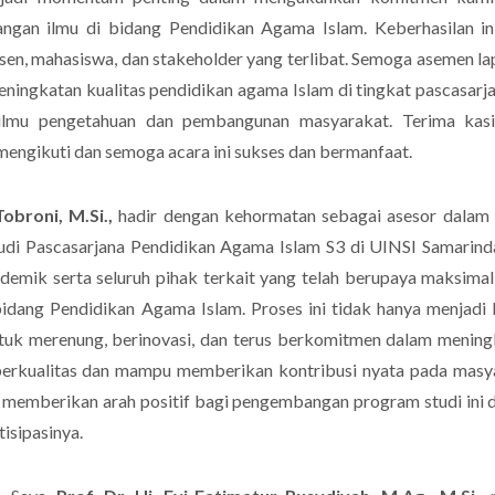
gan ilmu di bidang Pendidikan Agama Islam. Keberhasilan ini
dosen, mahasiswa, dan stakeholder yang terlibat. Semoga asemen l
eningkatan kualitas pendidikan agama Islam di tingkat pascasarj
ilmu pengetahuan dan pembangunan masyarakat. Terima kasi
mengikuti dan semoga acara ini sukses dan bermanfaat.
Tobroni, M.Si.,
hadir dengan kehormatan sebagai asesor dalam 
udi Pascasarjana Pendidikan Agama Islam S3 di UINSI Samarind
ademik serta seluruh pihak terkait yang telah berupaya maksima
 bidang Pendidikan Agama Islam. Proses ini tidak hanya menjadi
ntuk merenung, berinovasi, dan terus berkomitmen dalam menin
berkualitas dan mampu memberikan kontribusi nyata pada masy
memberikan arah positif bagi pengembangan program studi ini 
isipasinya.