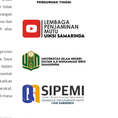
 tidak
apangan
ana dan
h atas
proses
a. Saya
l dalam
 bentuk
gkatkan
arakat.
di masa