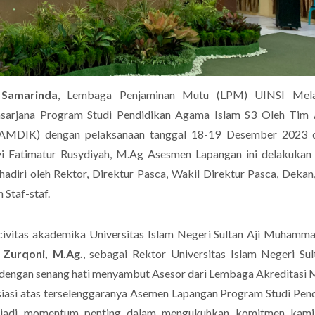
Samarinda
, Lembaga Penjaminan Mutu (LPM) UINSI Mel
arjana Program Studi Pendidikan Agama Islam S3 Oleh Tim 
(LAMDIK) dengan pelaksanaan tanggal 18-19 Desember 2023 
 Evi Fatimatur Rusydiyah, M.Ag Asesmen Lapangan ini delakukan
adiri oleh Rektor, Direktur Pasca, Wakil Direktur Pasca, Dekan
Link Terkait
Link Terkait
 Staf-staf.
 civitas akademika Universitas Islam Negeri Sultan Aji Muhamma
. Zurqoni, M.Ag.
, sebagai Rektor Universitas Islam Negeri Sul
dengan senang hati menyambut Asesor dari Lembaga Akreditasi 
asi atas terselenggaranya Asemen Lapangan Program Studi Pen
enjadi momentum penting dalam mengukuhkan komitmen kami