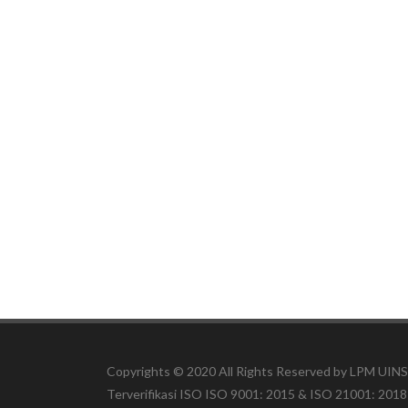
Copyrights © 2020 All Rights Reserved by LPM U
Terverifikasi ISO ISO 9001: 2015 & ISO 21001: 2018