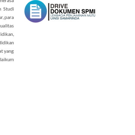
erasa
m Studi
r, para
ualitas
idikan,
didikan
at yang
laikum