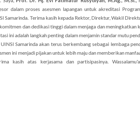
. Saya,
Prof. Dr. Hj. Evi Fatimatur Rusydiyah, M.Ag., M.Si.,
m
esor dalam proses asesmen lapangan untuk akreditasi Progra
I Samarinda. Terima kasih kepada Rektor, Direktur, Wakil Direktu
 komitmen dan dedikasi tinggi dalam menjaga dan meningkatkan k
ditasi ini adalah langkah penting dalam menjamin standar mutu pend
, UINSI Samarinda akan terus berkembang sebagai lembaga pen
esmen ini menjadi pijakan untuk lebih maju dan memberikan manfa
ima kasih atas kerjasama dan partisipasinya. Wassalamu'a