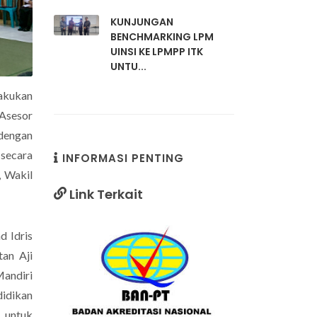
KUNJUNGAN
BENCHMARKING LPM
UINSI KE LPMPP ITK
UNTU...
akukan
Asesor
dengan
 secara
INFORMASI PENTING
, Wakil
Link Terkait
Link Terk
d Idris
tan Aji
Mandiri
didikan
 untuk